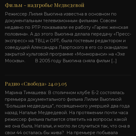
Фильм - надгробье Медведевой
Режиссер Лилия Вьюгина известна в основном по
документальным телевизионным фильмам. Совсем
недавно по РТР показывали ее работу «Гарем: женская
половина». А до этого Вьюгина делала передачу «Пресс-
экспресс» на ТВЦ и ОРТ, была гостевым редактором и
соведущей Александра Лаэртского в его со скандалом
закрытой культовой программе «Монморанси» на «Эхе
Москвы». В 2005 году Вьюгина сняла фильм […]
Радио «Свобода» 24.03.05
Марина Тимашева: В столичном клубе Б-2 состоялась
премьера документального фильма Лилии Вьюгиной
“Большая медведица”, посвященного умершей два года
назад Наталье Медведевой. На протяжении почти часа
режиссер фильма пытается ответить на вопросы: какой
же она была, Наталья, и могло ли случиться так, что она в
свои 44 осталась бы жива? На премьере побывала