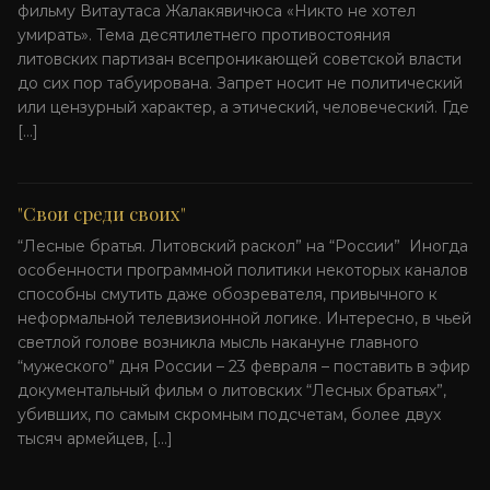
фильму Витаутаса Жалакявичюса «Никто не хотел
умирать». Тема десятилетнего противостояния
литовских партизан всепроникающей советской власти
до сих пор табуирована. Запрет носит не политический
или цензурный характер, а этический, человеческий. Где
[…]
"Свои среди своих"
“Лесные братья. Литовский раскол” на “России” Иногда
особенности программной политики некоторых каналов
способны смутить даже обозревателя, привычного к
неформальной телевизионной логике. Интересно, в чьей
светлой голове возникла мысль накануне главного
“мужеского” дня России – 23 февраля – поставить в эфир
документальный фильм о литовских “Лесных братьях”,
убивших, по самым скромным подсчетам, более двух
тысяч армейцев, […]