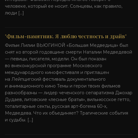
человеке, который ее носит. Солнцевы, как правило,
люди […]
"Фильм-памятник. Я люблю честность и драйв"
Фильм Лилии ВЬЮГИНОЙ «Большая Медведица» был
снят ко второй годовщине смерти Наталии Медведевой
— певицы, писателя, модели. Он был показан
во внеконкурсной программе Московского
международного кинофестиваля и приглашен
на Лейпцигский фестиваль документального
и анимационного кино Темы и герои твоих фильмов
разнообразны — лидер чеченского сепаратизма Джохар
Дудаев, литовские «лесные братья», вильнюсское гетто,
тоталитарные секты, русская арт-богема 60-х,
Медведева. Что их объединяет? Трагические события
и судьбы. […]