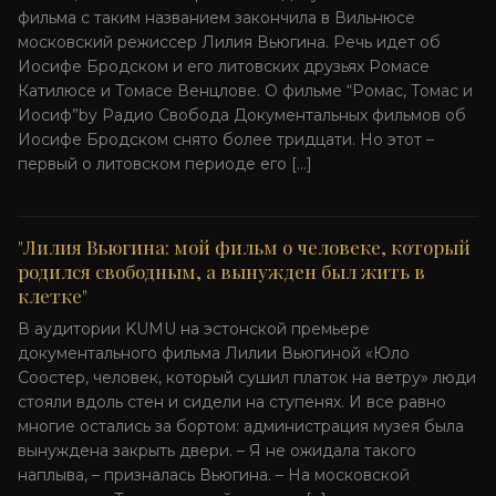
фильма с таким названием закончила в Вильнюсе
московский режиссер Лилия Вьюгина. Речь идет об
Иосифе Бродском и его литовских друзьях Ромасе
Катилюсе и Томасе Венцлове. О фильме “Ромас, Томас и
Иосиф”by Радио Свобода Документальных фильмов об
Иосифе Бродском снято более тридцати. Но этот –
первый о литовском периоде его […]
"Лилия Вьюгина: мой фильм о человеке, который
родился свободным, а вынужден был жить в
клетке"
В аудитории KUMU на эстонской премьере
документального фильма Лилии Вьюгиной «Юло
Соостер, человек, который сушил платок на ветру» люди
стояли вдоль стен и сидели на ступенях. И все равно
многие остались за бортом: администрация музея была
вынуждена закрыть двери. – Я не ожидала такого
наплыва, – призналась Вьюгина. – На московской