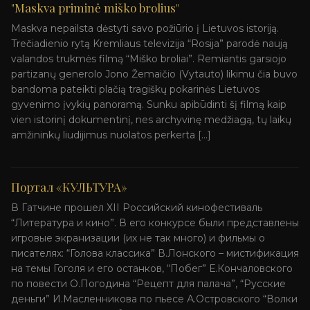
"Maskva priminė miško brolius"
Maskva nepailsta dėstyti savo požiūrio į Lietuvos istoriją.
Trečiadienio rytą Kremliaus televizija “Rosija” parodė naują
valandos trukmės filmą “Miško broliai”. Remiantis garsiojo
partizanų generolo Jono Žemaičio (Vytauto) likimu čia buvo
bandoma pateikti plačią tragiškų pokarinės Lietuvos
gyvenimo įvykių panoramą. Sunku apibūdinti šį filmą kaip
vien istorinį dokumentinį, nes archyvinę medžiagą, tų laikų
amžininkų liudijimus nuolatos perkerta […]
Портал «КУЛЬТУРА»
В Гатчине прошел XII Российский кинофестиваль
“Литература и кино”. В его конкурсе были представлены
игровые экранизации (их не так много) и фильмы о
писателях: “Голова классика” В.Лонского – мистификация
на темы Гоголя и его останков, “Побег” Е.Кончаловского
по повести О.Погодина “Рецепт для палача”, “Русские
деньги” И.Масленникова по пьесе А.Островского “Волки