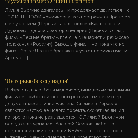
"Мужская камера Лилии Вьюгиной"
Лилия Вьюгина двигалась – и продолжает двигаться – к
ТЭФИ. На ТЭФИ номинировалась программа «Процесс»
с ее участием (Первый канал), фильм «Как взорвали
Дудаева», где она соавтор сценария (Первый канал),
фильм «Лесные братья», где она сценарист и режиссер
(телеканал «Россия»). Выход в финал… но пока что не
финал. Зато «Лесные братья» получают премию имени
Артема […]
"Интервью без сценария"
В Израиль для работы над очередным документальным
фильмом прибыла известный российский режиссер-
документалист Лилия Вьюгина. Съемки в Израиле
являются частью ее нового проекта, сюжетная линия
которого пока не разглашается. С Лилией Вьюгиной
беседовал журналист Алексей Осипов, любезно
предоставивший редакции NEWSru.co.il текст этого
интервью. Фамилия нередко многое говорит о