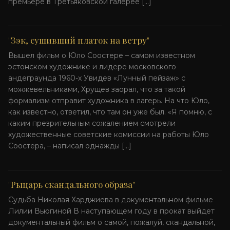
премьере в Третьяковской галерее […]
"Зэк, сушивший платок на ветру"
Вышел фильм о Юло Соостере – самом известном
эстонском художнике и лидере московского
андеграунда 1960-х Увидев «Лунный пейзаж» с
можжевельниками, Хрущев заорал, что за такой
формализм отправит художника в лагерь. На что Юло,
как известно, ответил, что там он уже был. «Я помню, с
каким презрительным сожалением смотрели
художественные советские комиссии на работы Юло
Соостера, – написал однажды […]
"Рыцарь скандального образа"
Судьба Николая Харджиева в документальном фильме
Лилии Вьюгиной В наступающем году в прокат выйдет
документальный фильм о самой, пожалуй, скандальной,