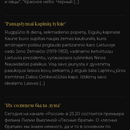
и овцы”, “Красное небо. Черный […]
"Pamąstymai kapinių tyloje"
Rugpjūčio 8 dieną, sekmadienio popietę, Eigulių kapinėse
Kaune buvo supiltas naujas žemės kauburėlis, kuris
amžinajam poilsiui priglaudė partizaninio karo Lietuvoje
vado Jono Žemaičio (1919-1953), vadinamo ketvirtuoju
Lietuvos prezidentu, vyriausiosios ryšininkės Ninos
Nausėdaitės palaikus. Visą savo jaunystę ir gyvenimą
paaukojusi laisvės kovų siekiams, ji atgulė šalia Laptevų jūros
tremtinės Dalios Grinkevičiūtės kapo. Ištikimą savo
idealams Laisvės […]
"Их солнцем была луна"
Сегодня на канале «Россия» в 23.20 состоится премьера
фильма Лилии Вьюгиной «Лесные братья». О «лесных
братьях» мы знаем немного, да и то в основном по