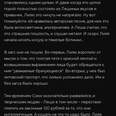
становились одним целым. И даже когда это целое
порой полностью состояло из Лешиных вкусов и
привычек, Лилю это ничуть не напрягало. Ну вот
пожалуйста: ей нравилась авторская песня, для нее это
была антисоветчина, альтернатива. А Леша считал, что
это страшная пошлость, и слушал металл. И скоро Лиля
начала носить косуху и тяжелые ботинки…
В загс они не пошли. Во-первых, Лилю воротило от
мысли о том, что толстая тетя с красной лентой и
возвышенным выражением лица будет обращаться к
ним “уважаемые брачующиеся”. Во-вторых, у нее был
литовский паспорт, что сильно усложняло дело. Им и
без загса было хорошо.
Тем временем Союз окончательно развалился, и
творческим людям – Леше в том числе – перестали
платить их законные 120 рублей за то, что они
интеллигенция. А кушать на что-то надо было. Лиля