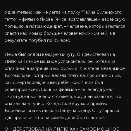
Удивительно, как не легла на полку “Тайна Виленского
гетто” – фильм о Якове Генсе, возглавлявшем еврейскую
полицию, а потом юденрат, – человеке, который пытался
спасти как можно больше человеческих жизней, а в
результате погубил почти всех…
Леша был рядом каждую минуту. Он действовал на
Лилю как самое мощное успокоительное, когда она
оплакивала запрещенный фильм о писателе Владимире
Богомолове, который делала полгода, прощаясь с ним,
как с мертворожденным ребенком. Леша был
соавтором всех Лилиных фильмов – он всегда умел
найти удачный поворот сюжета, когда ей казалось, что
она зашла в тупик. Когда Лиле вручали премию
Боровика, она вытащила Лешу на сцену. Он упирался
для приличия – но на самом деле был счастлив.
ОН ДЕЙСТВОВАЛ НА ЛИЛЮ КАК САМОЕ МОЩНОЕ