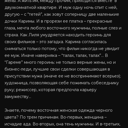
жены. А жить им, между прочим, приходится вместе в
двухкомнатной квартире. И муж одну ночь спит с ней,
другую – с “тетей”, как зовут соперницу две маленькие
дочки Каримы. И в прорези ее платка – прекрасные
глаза, мечта любого восточного мужчины, полные слез и
страха. Как Лиля умудряется находить героинь для
своих фильмов – это загадка. Карима согласилась
сниматься только потому, что фильм никогда не увидит
ее муж. Иначе наверняка – “талах, талах, талах”… В
“Гареме” много героинь: не только верные жены, но и
бизнес-леди, лучшие свои сделки совершающая в
присутствии мужа (иначе ее не воспринимают всерьез);
художница, позволяющая себе пожимать собеседнику
руку; режиссер, которая предпочла карьеру
замужеству…
Знаете, почему восточная женская одежда черного
цвета? По трем причинам. Во-первых, женщина –
исчадие ада. Во-вторых, она тень мужчины. И в-третьих,