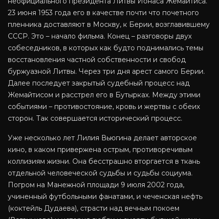
неофициального президента Литвы Йонаса Жемайтиса.
23 июня 1953 года его в качестве почти что почетного
пленника доставляют в Москву, к Берии, возглавившему
СССР. Это – начало фильма. Конец – разговоры двух
собеседников, в которых как будто поднимались темы
восстановления частной собственности и свобод
буржуазной Литвы. Через три дня арест самого Берии.
Далее последует закрытый судебный процесс над
Жемайтисом и расстрел его в Бутырках. Между этими
событиями – противостояние, кровь и жертвы с обеих
сторон. Так совершается исторический процесс.
Уже несколько лет Лилия Вьюгина делает авторское
кино, в каком привержена острым, противоречивым
коллизиям жизни. Она бесстрашно вторгается в ткань
отдельной человеческой судьбы и судьбы социума.
Погром на Манежной площади 9 июля 2002 года,
учиненный футбольными фанатами, и чеченская нефть
(коктейль Дудаева), страсти над вечным покоем