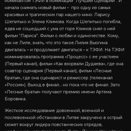
номинантом ТЭФИ в номинации “Лучший сценарий”. И
начала снимать новый фильм – про одну из самых
красивых и трагических пар нашего кино: Ларису
Шепитько и Элема Климова. Когда Шепитько погибла,
едва не сошедший с ума от горя Климов снял о ней
фильм “Лариса”. Фильм о любви и одиночестве. Кому,
как не Лиле, знать, что это такое.Лилия Вьюгина
двигалась – и продолжает двигаться – к ТЭФИ. На ТЭФИ
номинировалась программа «Процесс» с ее участием
(Первый канал), фильм «Как взорвали Дудаева», где она
соавтор сценария (Первый канал), фильм «Лесные
братья», где она сценарист и режиссер (телеканал
«Россия»). Выход в финал… но пока что не финал. Зато
«Лесные братья» получают премию имени Артема
Боровика.
Жесткое исследование довоенной, военной и
послевоенной обстановки в Литве закручено в острый
сюжет вокруг лидера повстанческих отрядов,