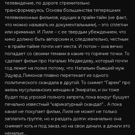
телевидение, по дороге стремительно
трансформируясь. Основа большинства теперешних
телевизионных фильмов, идущих в прайм-тайм (не факт,
что можно называть их документальными), – это сплетни
или криминал. И Лиле – с ее твердым убеждением, что
кино должно быть авторским и, следовательно, честным
– в прайм-тайме почти нет места. И потом – она вечно
попадает со своими темами в какие-то горячие точки. То
сделает фильм про Наталью Медведеву, который почти
год лежит на полке потому, что Натальин бывший муж
Эдуард Лимонов плавно перетекает из одного
политического скандала в другой. То снимет “Гарем” про
жизнь мусульманских женщин в Эмиратах, и он тоже
будет под угрозой полного запрета, пока вокруг бушует
печально известный “карикатурный скандал”… А пока
канал не покупает фильм, Лиля не может не только
заплатить группе, но и раздать долги: изначально она
снимает хоть и под заказ, но на свои деньги, а деньги это
немалые…