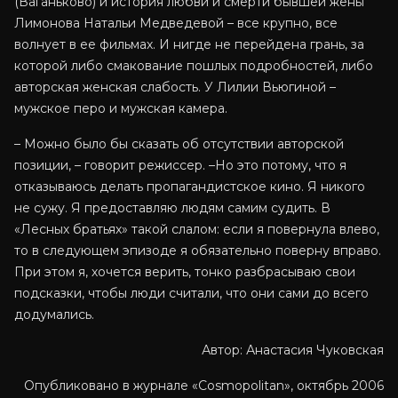
(Ваганьково) и история любви и смерти бывшей жены
Лимонова Натальи Медведевой – все крупно, все
волнует в ее фильмах. И нигде не перейдена грань, за
которой либо смакование пошлых подробностей, либо
авторская женская слабость. У Лилии Вьюгиной –
мужское перо и мужская камера.
– Можно было бы сказать об отсутствии авторской
позиции, – говорит режиссер. –Но это потому, что я
отказываюсь делать пропагандистское кино. Я никого
не сужу. Я предоставляю людям самим судить. В
«Лесных братьях» такой слалом: если я повернула влево,
то в следующем эпизоде я обязательно поверну вправо.
При этом я, хочется верить, тонко разбрасываю свои
подсказки, чтобы люди считали, что они сами до всего
додумались.
Автор: Анастасия Чуковская
Опубликовано в журнале «Cosmopolitan», октябрь 2006