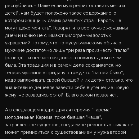
республики. – Даже если муж решит оставить меня и
детей, нам будет положено такое содержание, о
котором женщины самых развитых стран Европы не
могут даже мечтать”. Говорят, что восточные женщины
днем и ночью не снимают килограммы золотых
украшений потому, что по мусульманскому обычаю
мужчине достаточно лишь три раза произнести “талах”
(развод) – и несчастная должна покинуть дом в чем
была. Эта традиция и в самом деле сохраняется, но
теперь мужчине в придачу к тому, что “на ней было”,
надо выплачивать своей бывшей и их детям столько, что
значительно дешевле завести себе в утешение новую
жену, не разводясь с этой. Благо закон позволяет.
А в следующем кадре другая героиня “Гарема”:
молоденькая Карима, тоже бывшая “наша”,
затравленное существо, снедаемое ревностью, никак не
может примириться с существованием у мужа второй