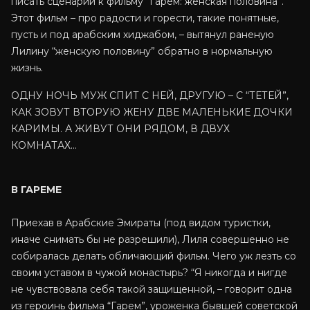
писать сценарий к фильму “Гарем: женская половина”.
Этот фильм – про радости и горести, такие понятные,
пусть и под арабским хиджабом, – вытянул раненую
Лилину “женскую половину” обратно в нормальную
жизнь.
ОДНУ НОЧЬ МУЖ СПИТ С НЕЙ, ДРУГУЮ – С “ТЕТЕЙ”,
КАК ЗОВУТ ВТОРУЮ ЖЕНУ ДВЕ МАЛЕНЬКИЕ ДОЧКИ
КАРИМЫ. А ЖИВУТ ОНИ РЯДОМ, В ДВУХ
КОМНАТАХ…
В ГАРЕМЕ
Приехав в Арабские Эмираты (под видом туристки,
иначе снимать бы не разрешили), Лиля совершенно не
собиралась делать обличающий фильм. Чего уж лезть со
своим уставом в чужой монастырь? “Я никогда и нигде
не чувствовала себя такой защищенной, – говорит одна
из героинь фильма “Гарем”, уроженка бывшей советской