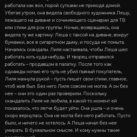
работала как вол, порой сутками не приходя домой.
Убегая утром, она видела свободного художника Лешу,
лежащего на диване и сочиняющего сценарии для ТВ
или стихи для рок-группы. Ночью, возвращаясь, она
видела ту же картину: Леша с таксой на диване, вокруг
бумажки, все в сигаретном дыму, и посуда не помыта.
Начались скандалы. Лиля настаивала, чтобы Леша шел
работать хоть куда-нибудь. И творец отправился
работать – продавцом в палатку. После того как
однажды ночью его чуть не убил пьяный покупатель,
Лиля махнула рукой – пусть пишет свои стихи, главное,
чтоб жив был. Без него Лиля совсем не могла. А он без
нее – они это один раз проверили. Поскольку
скандалить Лиля не любила, в какой-то момент ей
показалось, что легче будет уйти. Она ушла – и очень
скоро вернулась. Она не могла без него работать. Пусто
было, и ничего не хотелось. А Леша начал без нее
умирать. В буквальном смысле. И кому нужны такие