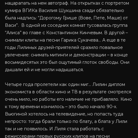
нацарапать на нем автограф. На открытках с портретом
кумира ВГИКа Василия Шукшина сзади обязательно
была надпись: “Дорогому Грише (Вове, Пете, Маше) от
Васи”. В одной из соседних комнат тусовалась группа
“Алиса” во главе с Константином Кинчевым. В другой –
снимали клипы на песни Гарика Сукачева… А еще в те
годы Лилиных друзей-приятелей сразило повальное
увлечение: снимать митинги и демонстрации – в конце
восьмидесятых это был ощутимый глоток свободы. Они
дышали ей и не могли надышаться.
Четыре года пролетели как один миг… Лилин диплом
экономиста в области кино и ТВ в результате смотрелся
очень мило, но работы его наличие не прибавляло. Кино
к тому времени кончилось – это было начало 90-х.
Вьюгиной хотелось на телевидение, но попасть туда
непросто: тогда брали только по блату, а блата у Лили
так и не появилось. И Лиля стала работать с
режиссерами первых русских клипов на песни