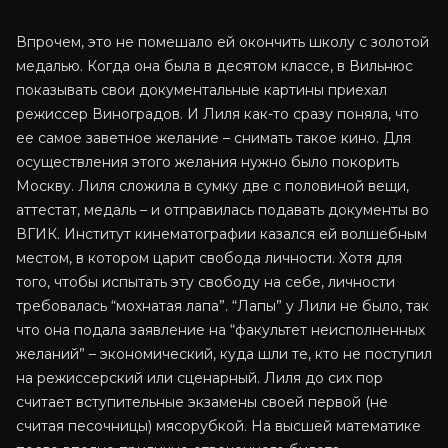
Впрочем, это не помешало ей окончить школу с золотой
медалью. Когда она была в десятом классе, в Вильнюс
показывать свои документальные картины приехал
режиссер Виноградов. И Лиля как-то сразу поняла, что
ее самое заветное желание – снимать такое кино. Для
осуществления этого желания нужно было покорить
Москву. Лиля сложила в сумку две с половиной вещи,
аттестат, медаль – и отправилась подавать документы во
ВГИК. Институт кинематографии казался ей волшебным
местом, в котором царит свобода личности. Хотя для
того, чтобы испытать эту свободу на себе, личности
требовалась “мохнатая лапа”. “Лапы” у Лили не было, так
что она подала заявление на “факультет неисполненных
желаний” – экономический, куда шли те, кто не поступил
на режиссерский или сценарный. Лиля до сих пор
считает вступительные экзамены своей первой (не
считая песочницы) мясорубкой. На высшей математике