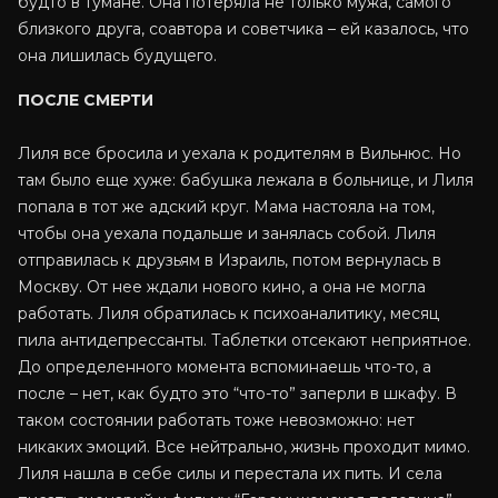
будто в тумане. Она потеряла не только мужа, самого
близкого друга, соавтора и советчика – ей казалось, что
она лишилась будущего.
ПОСЛЕ СМЕРТИ
Лиля все бросила и уехала к родителям в Вильнюс. Но
там было еще хуже: бабушка лежала в больнице, и Лиля
попала в тот же адский круг. Мама настояла на том,
чтобы она уехала подальше и занялась собой. Лиля
отправилась к друзьям в Израиль, потом вернулась в
Москву. От нее ждали нового кино, а она не могла
работать. Лиля обратилась к психоаналитику, месяц
пила антидепрессанты. Таблетки отсекают неприятное.
До определенного момента вспоминаешь что-то, а
после – нет, как будто это “что-то” заперли в шкафу. В
таком состоянии работать тоже невозможно: нет
никаких эмоций. Все нейтрально, жизнь проходит мимо.
Лиля нашла в себе силы и перестала их пить. И села